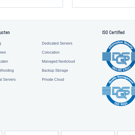
ucten
ISO Certified
g
Dedicated Servers
men
Colocation
caten
Managed Nextcloud
ilhosting
Backup Storage
al Servers
Private Cloud