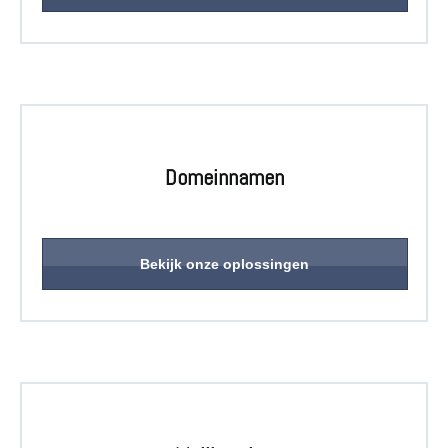
Vraag vrijblijvend uw demoaccount aan »
Nextcloud
Access. Sync. Share.
Domeinnamen
Toegang tot uw gesynchroniseerde bestanden.
Waar u ook bent.
Meer info »
Bekijk onze oplossingen