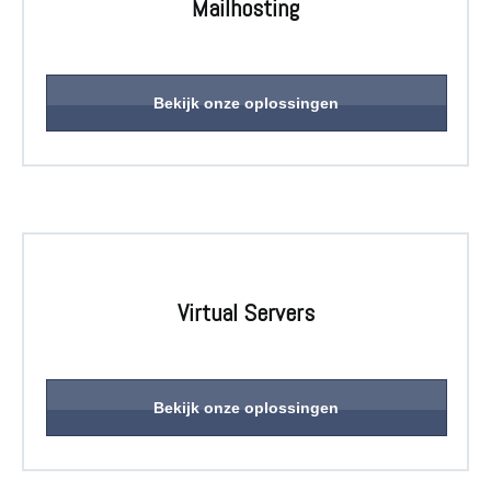
Mailhosting
Bekijk onze oplossingen
Virtual Servers
Producten op maat van uw behoefte!
Webhosting, Mailhosting & Domeinnamen
Virtual Private Servers, Dedicated Servers & Colocation
En meer ...
Bekijk onze oplossingen